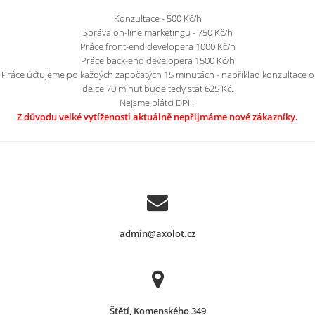
Konzultace - 500 Kč/h
Správa on-line marketingu - 750 Kč/h
Práce front-end developera 1000 Kč/h
Práce back-end developera 1500 Kč/h
Práce účtujeme po každých započatých 15 minutách - například konzultace o
délce 70 minut bude tedy stát 625 Kč.
Nejsme plátci DPH.
Z důvodu velké vytíženosti aktuálně nepřijmáme nové zákazníky.
admin@axolot.cz
Štětí, Komenského 349